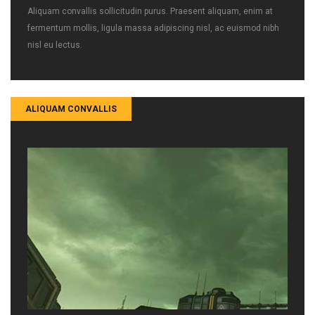
Aliquam convallis sollicitudin purus. Praesent aliquam, enim at
fermentum mollis, ligula massa adipiscing nisl, ac euismod nibh
nisl eu lectus.
ALIQUAM CONVALLIS