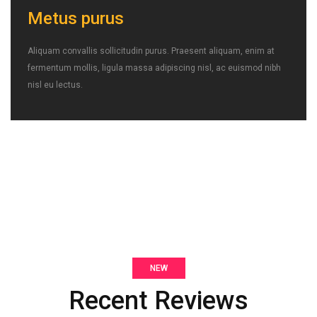
Metus purus
Aliquam convallis sollicitudin purus. Praesent aliquam, enim at
fermentum mollis, ligula massa adipiscing nisl, ac euismod nibh
nisl eu lectus.
NEW
Recent Reviews