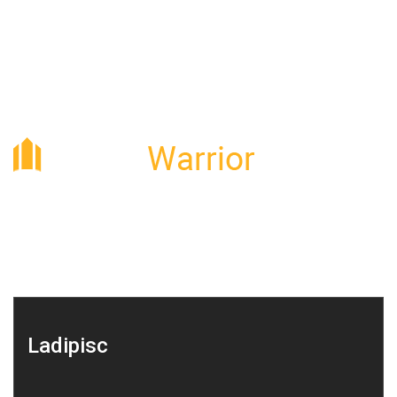
Lorem ipsum dolor sit amet, consectetur adipisc ing ipsum dolor
sit ame.
Ladipisc